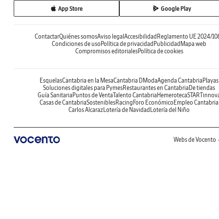
App Store
Google Play
Contactar
Quiénes somos
Aviso legal
Accesibilidad
Reglamento UE 2024/10
Condiciones de uso
Política de privacidad
Publicidad
Mapa web
Compromisos editoriales
Política de cookies
Esquelas
Cantabria en la Mesa
Cantabria DModa
Agenda Cantabria
Playas
Soluciones digitales para Pymes
Restaurantes en Cantabria
De tiendas
Guía Sanitaria
Puntos de Venta
Talento Cantabria
Hemeroteca
STARTinnov
Casas de Cantabria
Sostenibles
Racing
Foro Económico
Empleo Cantabria
Carlos Alcaraz
Lotería de Navidad
Lotería del Niño
Webs de Vocento