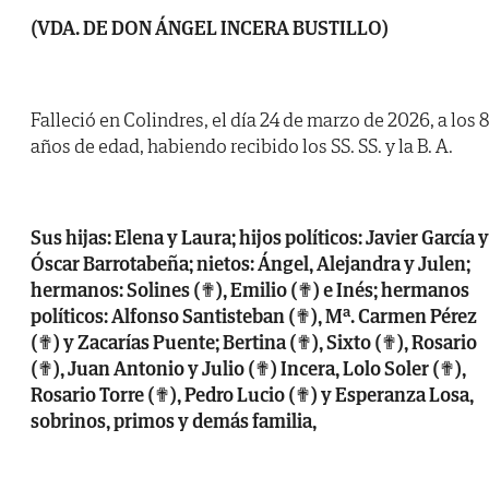
(VDA. DE DON ÁNGEL INCERA BUSTILLO)
Falleció en Colindres, el día 24 de marzo de 2026, a los 
años de edad, habiendo recibido los SS. SS. y la B. A.
Sus hijas: Elena y Laura; hijos políticos: Javier García y
Óscar Barrotabeña; nietos: Ángel, Alejandra y Julen;
hermanos: Solines (✟), Emilio (✟) e Inés; hermanos
políticos: Alfonso Santisteban (✟), Mª. Carmen Pérez
(✟) y Zacarías Puente; Bertina (✟), Sixto (✟), Rosario
(✟), Juan Antonio y Julio (✟) Incera, Lolo Soler (✟),
Rosario Torre (✟), Pedro Lucio (✟) y Esperanza Losa,
sobrinos, primos y demás familia,