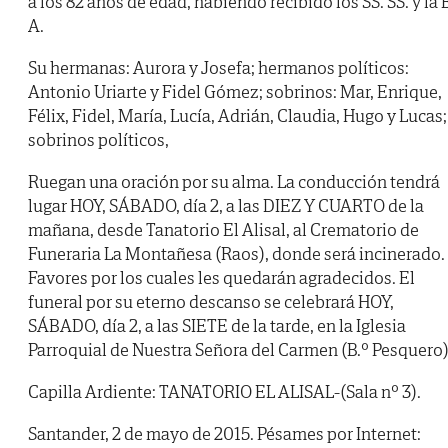
a los 82 años de edad, habiendo recibido los SS. SS. y la B
A.
Su hermanas: Aurora y Josefa; hermanos políticos:
Antonio Uriarte y Fidel Gómez; sobrinos: Mar, Enrique,
Félix, Fidel, María, Lucía, Adrián, Claudia, Hugo y Lucas;
sobrinos políticos,
Ruegan una oración por su alma. La conducción tendrá
lugar HOY, SÁBADO, día 2, a las DIEZ Y CUARTO de la
mañana, desde Tanatorio El Alisal, al Crematorio de
Funeraria La Montañesa (Raos), donde será incinerado.
Favores por los cuales les quedarán agradecidos. El
funeral por su eterno descanso se celebrará HOY,
SÁBADO, día 2, a las SIETE de la tarde, en la Iglesia
Parroquial de Nuestra Señora del Carmen (B.º Pesquero)
Capilla Ardiente: TANATORIO EL ALISAL-(Sala nº 3).
Santander, 2 de mayo de 2015. Pésames por Internet: