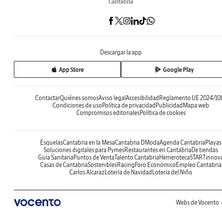
Cantabria
Descargar la app
App Store
Google Play
Contactar
Quiénes somos
Aviso legal
Accesibilidad
Reglamento UE 2024/10
Condiciones de uso
Política de privacidad
Publicidad
Mapa web
Compromisos editoriales
Política de cookies
Esquelas
Cantabria en la Mesa
Cantabria DModa
Agenda Cantabria
Playas
Soluciones digitales para Pymes
Restaurantes en Cantabria
De tiendas
Guía Sanitaria
Puntos de Venta
Talento Cantabria
Hemeroteca
STARTinnov
Casas de Cantabria
Sostenibles
Racing
Foro Económico
Empleo Cantabria
Carlos Alcaraz
Lotería de Navidad
Lotería del Niño
Webs de Vocento