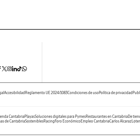
gal
Accesibilidad
Reglamento UE 2024/1083
Condiciones de uso
Política de privacidad
Publ
enda Cantabria
Playas
Soluciones digitales para Pymes
Restaurantes en Cantabria
De tien
as de Cantabria
Sostenibles
Racing
Foro Económico
Empleo Cantabria
Carlos Alcaraz
Loter