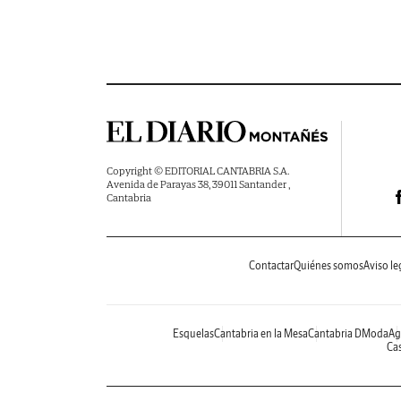
Copyright © EDITORIAL CANTABRIA S.A.
Avenida de Parayas 38, 39011 Santander ,
Cantabria
Contactar
Quiénes somos
Aviso le
Esquelas
Cantabria en la Mesa
Cantabria DModa
Ag
Cas