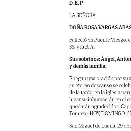
D. E. P.
LA SEÑORA
DOÑA ROSA VARGAS ABA
Falleció en Puente Viesgo, e
SS. y la B. A.
Sus sobrinos: Ángel, Anton
y demás familia,
Ruegan una oración por su a
su eterno descanso se cele
de la tarde, en la iglesia p
lugar su inhumación en el c
quedarán agradecidos. Capi
Toranzo. HOY, DOMINGO, día 2
San Miguel de Luena, 29 de