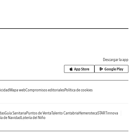
Descargar la app
App Store
Google Play
icidad
Mapa web
Compromisos editoriales
Política de cookies
das
Guía Sanitaria
Puntos de Venta
Talento Cantabria
Hemeroteca
STARTinnova
ía de Navidad
Lotería del Niño