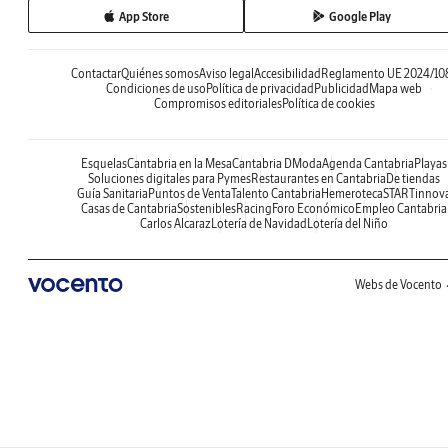
App Store
Google Play
Contactar
Quiénes somos
Aviso legal
Accesibilidad
Reglamento UE 2024/10
Condiciones de uso
Política de privacidad
Publicidad
Mapa web
Compromisos editoriales
Política de cookies
Esquelas
Cantabria en la Mesa
Cantabria DModa
Agenda Cantabria
Playas
Soluciones digitales para Pymes
Restaurantes en Cantabria
De tiendas
Guía Sanitaria
Puntos de Venta
Talento Cantabria
Hemeroteca
STARTinnov
Casas de Cantabria
Sostenibles
Racing
Foro Económico
Empleo Cantabria
Carlos Alcaraz
Lotería de Navidad
Lotería del Niño
Webs de Vocento