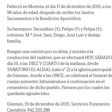
Falleció en Mortera, el día 17 de diciembre de 2015, a los
96 años de edad, después de recibir los Santos
Sacramentos y la Bendición Apostólica.
Su hermanos: Secundino (†), Felipe (†) y Felipa (†);
sobrinos: M.ª José, Sara, Diego, José Luis y demás
familia,
Ruegan una oración por su alma, y asistan a la
conducción del cadáver, que se efectuará HOY, SÁBADO
día 19, a las DIEZ Y CUARTO de la mañana, desde
TANATORIO EL ALISAL (sala n° 2) a la iglesia parroquial
de Güemes, donde a las ONCE, se celebrará el funeral d
cuerpo presente; Inhumándose a continuación en el
cementerio de dicho pueblo. Favores por los cuales les
quedarán agradecidos.
Güemes, 19 de diciembre de 2015. Servicios Funerarios
Cantabria-942.333.288