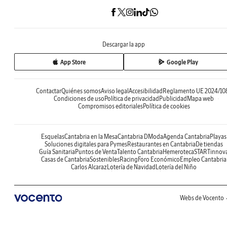
Descargar la app
App Store
Google Play
Contactar
Quiénes somos
Aviso legal
Accesibilidad
Reglamento UE 2024/10
Condiciones de uso
Política de privacidad
Publicidad
Mapa web
Compromisos editoriales
Política de cookies
Esquelas
Cantabria en la Mesa
Cantabria DModa
Agenda Cantabria
Playas
Soluciones digitales para Pymes
Restaurantes en Cantabria
De tiendas
Guía Sanitaria
Puntos de Venta
Talento Cantabria
Hemeroteca
STARTinnov
Casas de Cantabria
Sostenibles
Racing
Foro Económico
Empleo Cantabria
Carlos Alcaraz
Lotería de Navidad
Lotería del Niño
Webs de Vocento