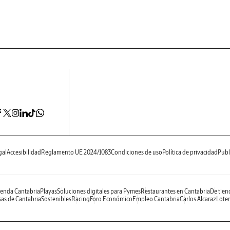
gal
Accesibilidad
Reglamento UE 2024/1083
Condiciones de uso
Política de privacidad
Publ
enda Cantabria
Playas
Soluciones digitales para Pymes
Restaurantes en Cantabria
De tien
as de Cantabria
Sostenibles
Racing
Foro Económico
Empleo Cantabria
Carlos Alcaraz
Loter