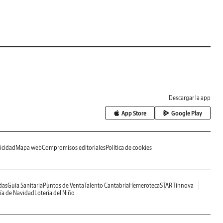
Descargar la app
App Store
Google Play
icidad
Mapa web
Compromisos editoriales
Política de cookies
das
Guía Sanitaria
Puntos de Venta
Talento Cantabria
Hemeroteca
STARTinnova
ía de Navidad
Lotería del Niño