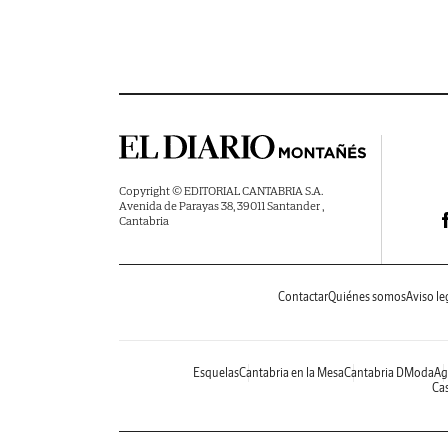
Copyright © EDITORIAL CANTABRIA S.A.
Avenida de Parayas 38, 39011 Santander ,
Cantabria
Contactar
Quiénes somos
Aviso le
Esquelas
Cantabria en la Mesa
Cantabria DModa
Ag
Cas