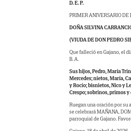
D. E. P.
PRIMER ANIVERSARIO DE
DOÑA SILVINA CARRANCI
(VIUDA DE DON PEDRO SI
Que falleció en Gajano, el dí
B. A.
Sus hijos, Pedro, María Trin
Mercedes; nietos, María, Car
y Rocío; bisnietos, Nico y
Crespo; sobrinos, primos y
Ruegan una oración por su a
se celebrará MAÑANA, DOMIN
parroquial de Gajano. Favor
Gajano, 18 de abril de 2026.