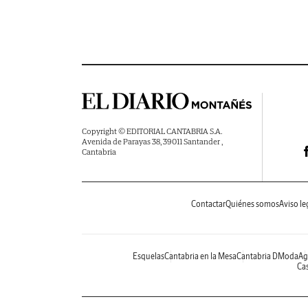
Copyright © EDITORIAL CANTABRIA S.A.
Avenida de Parayas 38, 39011 Santander ,
Cantabria
Contactar
Quiénes somos
Aviso le
Esquelas
Cantabria en la Mesa
Cantabria DModa
Ag
Cas