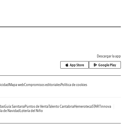
Descargar la app
App Store
Google Play
icidad
Mapa web
Compromisos editoriales
Política de cookies
das
Guía Sanitaria
Puntos de Venta
Talento Cantabria
Hemeroteca
STARTinnova
ía de Navidad
Lotería del Niño