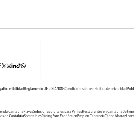
gal
Accesibilidad
Reglamento UE 2024/1083
Condiciones de uso
Política de privacidad
Publ
enda Cantabria
Playas
Soluciones digitales para Pymes
Restaurantes en Cantabria
De tien
as de Cantabria
Sostenibles
Racing
Foro Económico
Empleo Cantabria
Carlos Alcaraz
Loter