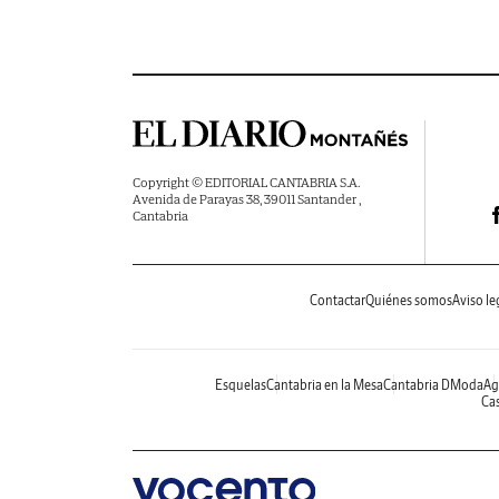
Copyright © EDITORIAL CANTABRIA S.A.
Avenida de Parayas 38, 39011 Santander ,
Cantabria
Contactar
Quiénes somos
Aviso le
Esquelas
Cantabria en la Mesa
Cantabria DModa
Ag
Cas