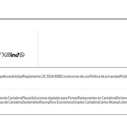
gal
Accesibilidad
Reglamento UE 2024/1083
Condiciones de uso
Política de privacidad
Publ
enda Cantabria
Playas
Soluciones digitales para Pymes
Restaurantes en Cantabria
De tien
as de Cantabria
Sostenibles
Racing
Foro Económico
Empleo Cantabria
Carlos Alcaraz
Loter