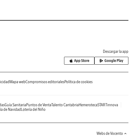
Descargar la app
App Store
Google Play
icidad
Mapa web
Compromisos editoriales
Política de cookies
das
Guía Sanitaria
Puntos de Venta
Talento Cantabria
Hemeroteca
STARTinnova
ía de Navidad
Lotería del Niño
Webs de Vocento