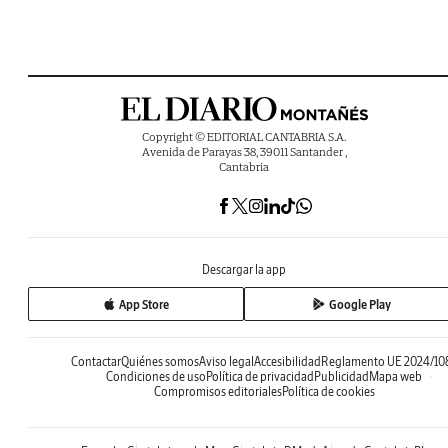
Copyright © EDITORIAL CANTABRIA S.A.
Avenida de Parayas 38, 39011 Santander ,
Cantabria
Descargar la app
App Store
Google Play
Contactar
Quiénes somos
Aviso legal
Accesibilidad
Reglamento UE 2024/10
Condiciones de uso
Política de privacidad
Publicidad
Mapa web
Compromisos editoriales
Política de cookies