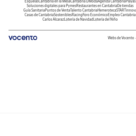
Esquelas
Cantabria en la Mesa
Cantabria DModa
Agenda Cantabria
Playas
Soluciones digitales para Pymes
Restaurantes en Cantabria
De tiendas
Guía Sanitaria
Puntos de Venta
Talento Cantabria
Hemeroteca
STARTinnov
Casas de Cantabria
Sostenibles
Racing
Foro Económico
Empleo Cantabria
Carlos Alcaraz
Lotería de Navidad
Lotería del Niño
Webs de Vocento