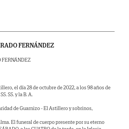
RRADO FERNÁNDEZ
O FERNÁNDEZ
illero, el día 28 de octubre de 2022, a los 98 años de
S. SS. y la B. A.
idad de Guarnizo - El Astillero y sobrinos,
lma. El funeral de cuerpo presente por su eterno
SÁBADO, a las CUATRO de la tarde, en la Iglesia