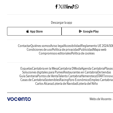
Descargar la app
App Store
Google Play
Contactar
Quiénes somos
Aviso legal
Accesibilidad
Reglamento UE 2024/10
Condiciones de uso
Política de privacidad
Publicidad
Mapa web
Compromisos editoriales
Política de cookies
Esquelas
Cantabria en la Mesa
Cantabria DModa
Agenda Cantabria
Playas
Soluciones digitales para Pymes
Restaurantes en Cantabria
De tiendas
Guía Sanitaria
Puntos de Venta
Talento Cantabria
Hemeroteca
STARTinnov
Casas de Cantabria
Sostenibles
Racing
Foro Económico
Empleo Cantabria
Carlos Alcaraz
Lotería de Navidad
Lotería del Niño
Webs de Vocento