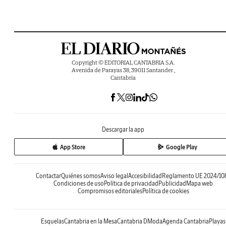
Copyright © EDITORIAL CANTABRIA S.A.
Avenida de Parayas 38, 39011 Santander ,
Cantabria
Descargar la app
App Store
Google Play
Contactar
Quiénes somos
Aviso legal
Accesibilidad
Reglamento UE 2024/10
Condiciones de uso
Política de privacidad
Publicidad
Mapa web
Compromisos editoriales
Política de cookies
Esquelas
Cantabria en la Mesa
Cantabria DModa
Agenda Cantabria
Playas