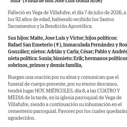
“Sina” (Viuda de don Jose Luis Goitia Arbe)
Falleció en Vega de Villafufre, el día 7 de julio de 2026, a
los 92 años de edad, habiendo recibido los Santos
Sacramentos y la Bendición Apostólica.
Sus hijos: Maite, Jose Luis y Víctor; hijos políticos:
Rafael San Emeterio (✟), Inmaculada Fernández y Ro
González; nietos: Adrián y Carla; César; Pablo y Andrés
nieta política: Sonia; bisnieto: Erik; hermanos políticos
sobrinos, primos y demás familia,
Ruegan una oración por su alma y comunican que el
funeral de cuerpo presente, por su eterno descanso,
tendrá lugar HOY, MIÉRCOLES, día 8, a las CUATRO Y
MEDIA de la tarde, en la iglesia parroquial de Vega de
Villafufre, siendo a continuación su inhumación en el
cementerio parroquial. Favores por los cuales quedarán
agradecidos.