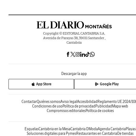
Copyright © EDITORIAL CANTABRIA S.A.
Avenida de Parayas 38, 39011 Santander ,
Cantabria
Descargar la app
App Store
Google Play
Contactar
Quiénes somos
Aviso legal
Accesibilidad
Reglamento UE 2024/10
Condiciones de uso
Política de privacidad
Publicidad
Mapa web
Compromisos editoriales
Política de cookies
Esquelas
Cantabria en la Mesa
Cantabria DModa
Agenda Cantabria
Playas
Soluciones digitales para Pymes
Restaurantes en Cantabria
De tiendas