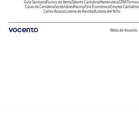
Guía Sanitaria
Puntos de Venta
Talento Cantabria
Hemeroteca
STARTinnov
Casas de Cantabria
Sostenibles
Racing
Foro Económico
Empleo Cantabria
Carlos Alcaraz
Lotería de Navidad
Lotería del Niño
Webs de Vocento