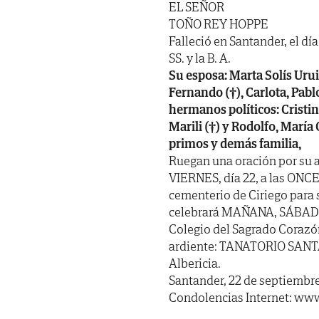
EL SEÑOR
TOÑO REY HOPPE
Falleció en Santander, el dí
SS. y la B. A.
Su esposa: Marta Solís Uru
Fernando (†), Carlota, Pablo
hermanos políticos: Cristi
Marili (†) y Rodolfo, María
primos y demás familia,
Ruegan una oración por su a
VIERNES, día 22, a las ONCE
cementerio de Ciriego para s
celebrará MAÑANA, SÁBADO, dí
Colegio del Sagrado Corazón
ardiente: TANATORIO SANTA
Albericia.
Santander, 22 de septiembre
Condolencias Internet: www