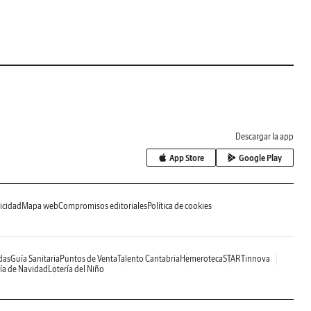
Descargar la app
App Store
Google Play
icidad
Mapa web
Compromisos editoriales
Política de cookies
das
Guía Sanitaria
Puntos de Venta
Talento Cantabria
Hemeroteca
STARTinnova
ía de Navidad
Lotería del Niño