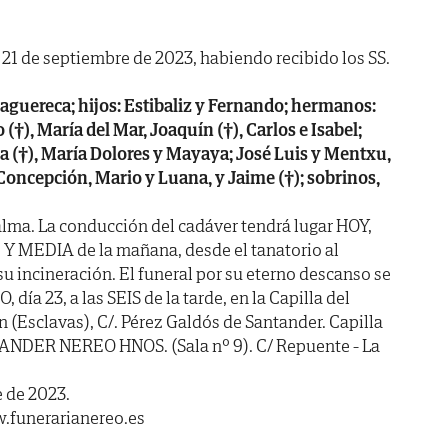
a 21 de septiembre de 2023, habiendo recibido los SS.
iaguereca; hijos: Estibaliz y Fernando; hermanos:
 (†), María del Mar, Joaquín (†), Carlos e Isabel;
na (†), María Dolores y Mayaya; José Luis y Mentxu,
 Concepción, Mario y Luana, y Jaime (†); sobrinos,
lma. La conducción del cadáver tendrá lugar HOY,
 Y MEDIA de la mañana, desde el tanatorio al
u incineración. El funeral por su eterno descanso se
a 23, a las SEIS de la tarde, en la Capilla del
 (Esclavas), C/. Pérez Galdós de Santander. Capilla
NDER NEREO HNOS. (Sala nº 9). C/ Repuente - La
 de 2023.
.funerarianereo.es