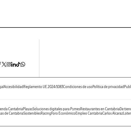
gal
Accesibilidad
Reglamento UE 2024/1083
Condiciones de uso
Política de privacidad
Publ
enda Cantabria
Playas
Soluciones digitales para Pymes
Restaurantes en Cantabria
De tien
as de Cantabria
Sostenibles
Racing
Foro Económico
Empleo Cantabria
Carlos Alcaraz
Loter