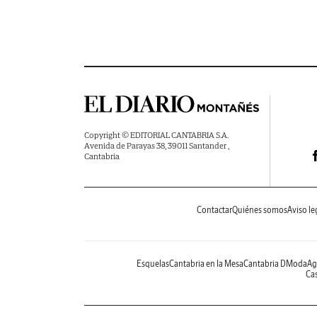
Copyright © EDITORIAL CANTABRIA S.A.
Avenida de Parayas 38, 39011 Santander ,
Cantabria
Contactar
Quiénes somos
Aviso le
Esquelas
Cantabria en la Mesa
Cantabria DModa
Ag
Cas