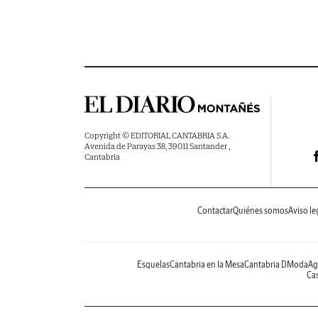
Copyright © EDITORIAL CANTABRIA S.A.
Avenida de Parayas 38, 39011 Santander ,
Cantabria
Contactar
Quiénes somos
Aviso le
Esquelas
Cantabria en la Mesa
Cantabria DModa
Ag
Cas