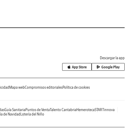
Descargar la app
App Store
Google Play
icidad
Mapa web
Compromisos editoriales
Política de cookies
das
Guía Sanitaria
Puntos de Venta
Talento Cantabria
Hemeroteca
STARTinnova
ía de Navidad
Lotería del Niño