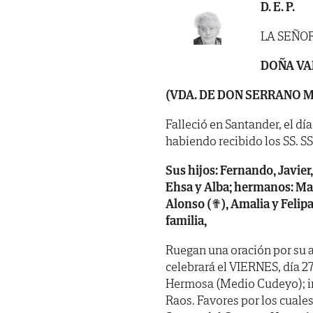
D. E. P.
LA SEÑO
DOÑA VA
(VDA. DE DON SERRANO 
Falleció en Santander, el dí
habiendo recibido los SS. SS. 
Sus hijos: Fernando, Javier, 
Ehsa y Alba; hermanos: Man
Alonso (✟), Amalia y Felip
familia,
Ruegan una oración por su a
celebrará el VIERNES, día 27,
Hermosa (Medio Cudeyo); in
Raos. Favores por los cuales