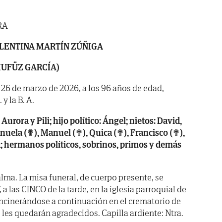
RA
LENTINA MARTÍN ZÚÑIGA
MUFÜZ GARCÍA)
a 26 de marzo de 2026, a los 96 años de edad,
y la B. A.
Aurora y Pili; hijo político: Ángel; nietos: David,
uela (✟), Manuel (✟), Quica (✟), Francisco (✟),
a; hermanos políticos, sobrinos, primos y demás
lma. La misa funeral, de cuerpo presente, se
 a las CINCO de la tarde, en la iglesia parroquial de
cinerándose a continuación en el crematorio de
 les quedarán agradecidos. Capilla ardiente: Ntra.