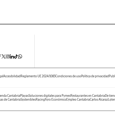
gal
Accesibilidad
Reglamento UE 2024/1083
Condiciones de uso
Política de privacidad
Publ
enda Cantabria
Playas
Soluciones digitales para Pymes
Restaurantes en Cantabria
De tien
as de Cantabria
Sostenibles
Racing
Foro Económico
Empleo Cantabria
Carlos Alcaraz
Loter