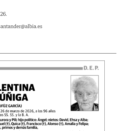
26.
asantander@albia.es