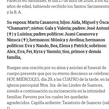
Falleció en Santander, el día 27 de abril de 2026, a los 62
años de edad, habiendo recibido los Santos Sacrament
y la B. A.
Su esposa: Marta Casanova; hijos: Aida, Miguel y Ósca
“Chamarro”; nietos: Gala y Valeria; padres: José Anton
(✟) y Luisina; padres políticos: Juani Casanova y
Ninuca (✟); hermanos: Mónica y Avelina; hermanos
políticos: Eva y Nando, Bea, Elena y Patrick; sobrinos:
Alex, Eva, Fer, Kyra y Yasmin; tíos, primos y demás
familia,
Ruegan una oración por su alma y asistan al funeral de
cuerpo presente que por su eterno descanso se celebrar
HOY, MIÉRCOLES, día 29, a las CUATRO de la tarde, en la
iglesia parroquial Ntra. Sra. de las Lindes de Suances,
siendo a continuación su incineración en la intimidad
familiar. Favores por los cuales les quedarán
agradecidos. Capilla ardiente: Tanatorio de Suances (sa
1).