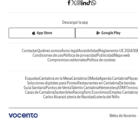
Descargar la app
App Store
Google Play
Contactar
Quiénes somos
Aviso legal
Accesibilidad
Reglamento UE 2024/10
Condiciones de uso
Política de privacidad
Publicidad
Mapa web
Compromisos editoriales
Política de cookies
Esquelas
Cantabria en la Mesa
Cantabria DModa
Agenda Cantabria
Playas
Soluciones digitales para Pymes
Restaurantes en Cantabria
De tiendas
Guía Sanitaria
Puntos de Venta
Talento Cantabria
Hemeroteca
STARTinnov
Casas de Cantabria
Sostenibles
Racing
Foro Económico
Empleo Cantabria
Carlos Alcaraz
Lotería de Navidad
Lotería del Niño
Webs de Vocento