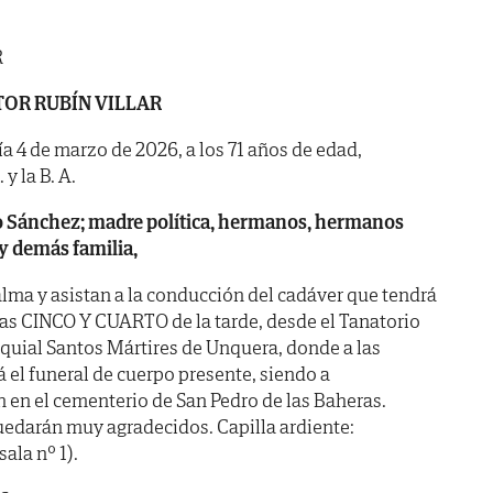
R
TOR RUBÍN VILLAR
día 4 de marzo de 2026, a los 71 años de edad,
y la B. A.
o Sánchez; madre política, hermanos, hermanos
 y demás familia,
lma y asistan a la conducción del cadáver que tendrá
 las CINCO Y CUARTO de la tarde, desde el Tanatorio
oquial Santos Mártires de Unquera, donde a las
el funeral de cuerpo presente, siendo a
en el cementerio de San Pedro de las Baheras.
quedarán muy agradecidos. Capilla ardiente:
la nº 1).