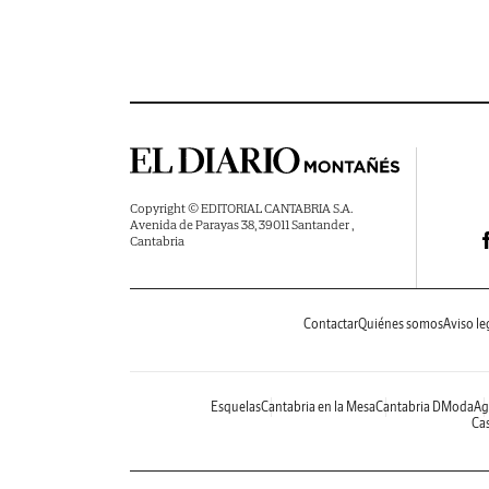
Copyright © EDITORIAL CANTABRIA S.A.
Avenida de Parayas 38, 39011 Santander ,
Cantabria
Contactar
Quiénes somos
Aviso le
Esquelas
Cantabria en la Mesa
Cantabria DModa
Ag
Cas