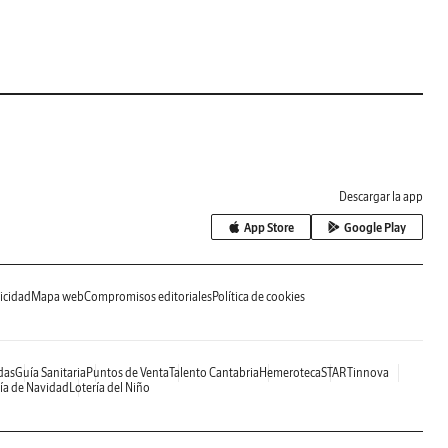
Descargar la app
App Store
Google Play
icidad
Mapa web
Compromisos editoriales
Política de cookies
das
Guía Sanitaria
Puntos de Venta
Talento Cantabria
Hemeroteca
STARTinnova
ía de Navidad
Lotería del Niño