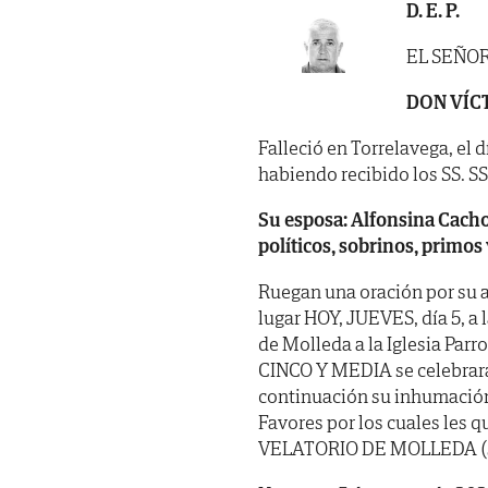
D. E. P.
EL SEÑO
DON VÍC
Falleció en Torrelavega, el 
habiendo recibido los SS. SS. 
Su esposa: Alfonsina Cach
políticos, sobrinos, primos
Ruegan una oración por su a
lugar HOY, JUEVES, día 5, a
de Molleda a la Iglesia Parr
CINCO Y MEDIA se celebrará 
continuación su inhumación 
Favores por los cuales les 
VELATORIO DE MOLLEDA (sa