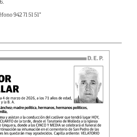
6.
fono 942 71 51 51”