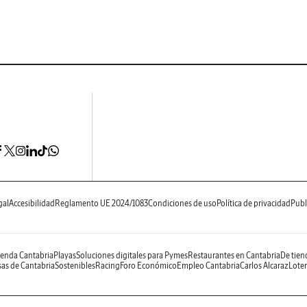
gal
Accesibilidad
Reglamento UE 2024/1083
Condiciones de uso
Política de privacidad
Publ
enda Cantabria
Playas
Soluciones digitales para Pymes
Restaurantes en Cantabria
De tien
as de Cantabria
Sostenibles
Racing
Foro Económico
Empleo Cantabria
Carlos Alcaraz
Loter