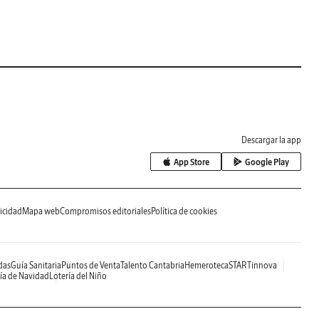
Descargar la app
App Store
Google Play
icidad
Mapa web
Compromisos editoriales
Política de cookies
das
Guía Sanitaria
Puntos de Venta
Talento Cantabria
Hemeroteca
STARTinnova
ía de Navidad
Lotería del Niño