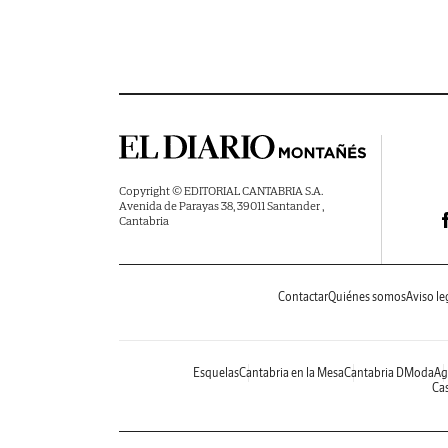
Copyright © EDITORIAL CANTABRIA S.A.
Avenida de Parayas 38, 39011 Santander ,
Cantabria
Contactar
Quiénes somos
Aviso le
Esquelas
Cantabria en la Mesa
Cantabria DModa
Ag
Cas