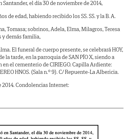
en Santander, el día 30 de noviembre de 2014,
ños de edad, habiendo recibido los SS. SS. y la B. A.
a, Tomasa; sobrinos, Adela, Elma, Milagros, Teresa
s y demás familia,
lma. El funeral de cuerpo presente, se celebrará HOY,
e la tarde, en la parroquia de SAN PÍO X, siendo a
 en el cementerio de CIRIEGO. Capilla Ardiente:
 HNOS. (Sala n.º 9). C/ Repuente-La Albericia.
e 2014. Condolencias Internet: