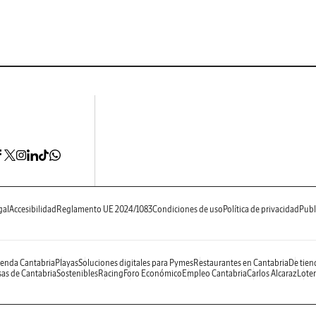
gal
Accesibilidad
Reglamento UE 2024/1083
Condiciones de uso
Política de privacidad
Publ
enda Cantabria
Playas
Soluciones digitales para Pymes
Restaurantes en Cantabria
De tien
as de Cantabria
Sostenibles
Racing
Foro Económico
Empleo Cantabria
Carlos Alcaraz
Loter