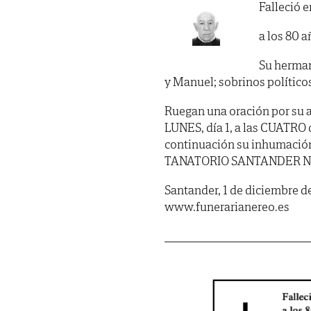
Falleció 
a los 80 a
Su herman
y Manuel; sobrinos político
Ruegan una oración por su a
LUNES, día 1, a las CUATRO d
continuación su inhumación
TANATORIO SANTANDER NEREO
Santander, 1 de diciembre d
www.funerarianereo.es