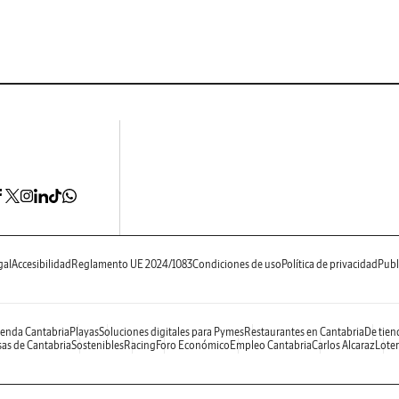
gal
Accesibilidad
Reglamento UE 2024/1083
Condiciones de uso
Política de privacidad
Publ
enda Cantabria
Playas
Soluciones digitales para Pymes
Restaurantes en Cantabria
De tien
as de Cantabria
Sostenibles
Racing
Foro Económico
Empleo Cantabria
Carlos Alcaraz
Loter