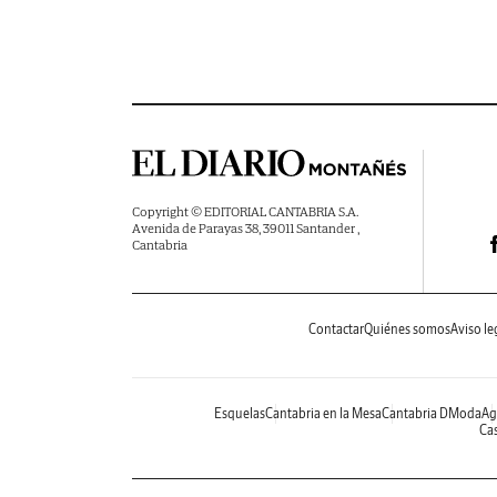
Copyright © EDITORIAL CANTABRIA S.A.
Avenida de Parayas 38, 39011 Santander ,
Cantabria
Contactar
Quiénes somos
Aviso le
Esquelas
Cantabria en la Mesa
Cantabria DModa
Ag
Cas