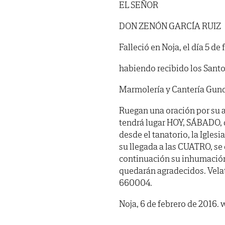
EL SEÑOR
DON ZENÓN GARCÍA RUIZ
Falleció en Noja, el día 5 de
habiendo recibido los Santo
Marmolería y Cantería Gund
Ruegan una oración por su 
tendrá lugar HOY, SÁBADO, 
desde el tanatorio, la Igles
su llegada a las CUATRO, se 
continuación su inhumación 
quedarán agradecidos. Vela
660004.
Noja, 6 de febrero de 201