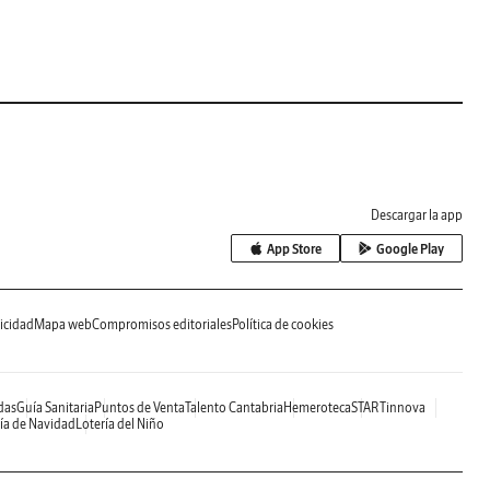
Descargar la app
App Store
Google Play
icidad
Mapa web
Compromisos editoriales
Política de cookies
das
Guía Sanitaria
Puntos de Venta
Talento Cantabria
Hemeroteca
STARTinnova
ía de Navidad
Lotería del Niño