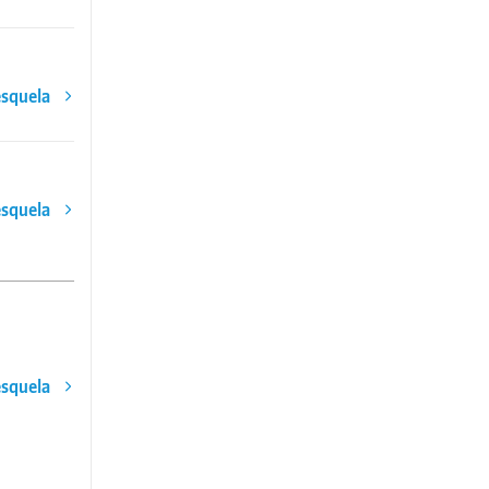
esquela
esquela
esquela