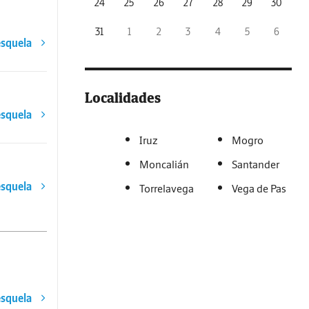
24
25
26
27
28
29
30
31
1
2
3
4
5
6
esquela
Localidades
esquela
Iruz
Mogro
Moncalián
Santander
esquela
Torrelavega
Vega de Pas
esquela