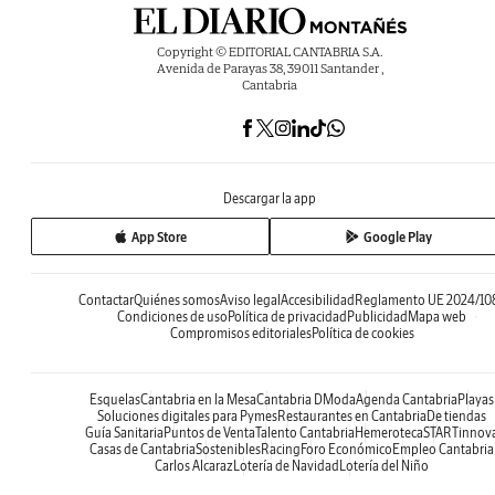
Copyright © EDITORIAL CANTABRIA S.A.
Avenida de Parayas 38, 39011 Santander ,
Cantabria
Descargar la app
App Store
Google Play
Contactar
Quiénes somos
Aviso legal
Accesibilidad
Reglamento UE 2024/10
Condiciones de uso
Política de privacidad
Publicidad
Mapa web
Compromisos editoriales
Política de cookies
Esquelas
Cantabria en la Mesa
Cantabria DModa
Agenda Cantabria
Playas
Soluciones digitales para Pymes
Restaurantes en Cantabria
De tiendas
Guía Sanitaria
Puntos de Venta
Talento Cantabria
Hemeroteca
STARTinnov
Casas de Cantabria
Sostenibles
Racing
Foro Económico
Empleo Cantabria
Carlos Alcaraz
Lotería de Navidad
Lotería del Niño