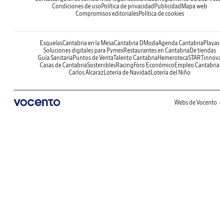
Condiciones de uso
Política de privacidad
Publicidad
Mapa web
Compromisos editoriales
Política de cookies
Esquelas
Cantabria en la Mesa
Cantabria DModa
Agenda Cantabria
Playas
Soluciones digitales para Pymes
Restaurantes en Cantabria
De tiendas
Guía Sanitaria
Puntos de Venta
Talento Cantabria
Hemeroteca
STARTinnov
Casas de Cantabria
Sostenibles
Racing
Foro Económico
Empleo Cantabria
Carlos Alcaraz
Lotería de Navidad
Lotería del Niño
Webs de Vocento