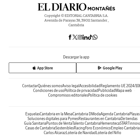
Copyright © EDITORIAL CANTABRIA S.A.
Avenida de Parayas 38, 39011 Santander ,
Cantabria
Descargar la app
App Store
Google Play
Contactar
Quiénes somos
Aviso legal
Accesibilidad
Reglamento UE 2024/10
Condiciones de uso
Política de privacidad
Publicidad
Mapa web
Compromisos editoriales
Política de cookies
Esquelas
Cantabria en la Mesa
Cantabria DModa
Agenda Cantabria
Playas
Soluciones digitales para Pymes
Restaurantes en Cantabria
De tiendas
Guía Sanitaria
Puntos de Venta
Talento Cantabria
Hemeroteca
STARTinnov
Casas de Cantabria
Sostenibles
Racing
Foro Económico
Empleo Cantabria
Carlos Alcaraz
Lotería de Navidad
Lotería del Niño