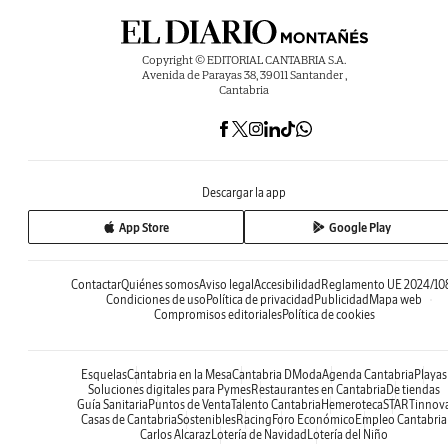
Copyright © EDITORIAL CANTABRIA S.A.
Avenida de Parayas 38, 39011 Santander ,
Cantabria
Descargar la app
App Store
Google Play
Contactar
Quiénes somos
Aviso legal
Accesibilidad
Reglamento UE 2024/10
Condiciones de uso
Política de privacidad
Publicidad
Mapa web
Compromisos editoriales
Política de cookies
Esquelas
Cantabria en la Mesa
Cantabria DModa
Agenda Cantabria
Playas
Soluciones digitales para Pymes
Restaurantes en Cantabria
De tiendas
Guía Sanitaria
Puntos de Venta
Talento Cantabria
Hemeroteca
STARTinnov
Casas de Cantabria
Sostenibles
Racing
Foro Económico
Empleo Cantabria
Carlos Alcaraz
Lotería de Navidad
Lotería del Niño