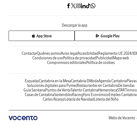
Descargar la app
App Store
Google Play
Contactar
Quiénes somos
Aviso legal
Accesibilidad
Reglamento UE 2024/10
Condiciones de uso
Política de privacidad
Publicidad
Mapa web
Compromisos editoriales
Política de cookies
Esquelas
Cantabria en la Mesa
Cantabria DModa
Agenda Cantabria
Playas
Soluciones digitales para Pymes
Restaurantes en Cantabria
De tiendas
Guía Sanitaria
Puntos de Venta
Talento Cantabria
Hemeroteca
STARTinnov
Casas de Cantabria
Sostenibles
Racing
Foro Económico
Empleo Cantabria
Carlos Alcaraz
Lotería de Navidad
Lotería del Niño
Webs de Vocento