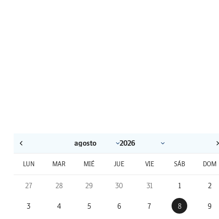
LUN
MAR
MIÉ
JUE
VIE
SÁB
DOM
27
28
29
30
31
1
2
3
4
5
6
7
8
9