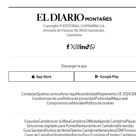
Copyright © EDITORIAL CANTABRIA S.A.
Avenida de Parayas 38, 39011 Santander ,
Cantabria
Descargar la app
App Store
Google Play
Contactar
Quiénes somos
Aviso legal
Accesibilidad
Reglamento UE 2024/10
Condiciones de uso
Política de privacidad
Publicidad
Mapa web
Compromisos editoriales
Política de cookies
Esquelas
Cantabria en la Mesa
Cantabria DModa
Agenda Cantabria
Playas
Soluciones digitales para Pymes
Restaurantes en Cantabria
De tiendas
Guía Sanitaria
Puntos de Venta
Talento Cantabria
Hemeroteca
STARTinnov
Casas de Cantabria
Sostenibles
Racing
Foro Económico
Empleo Cantabria