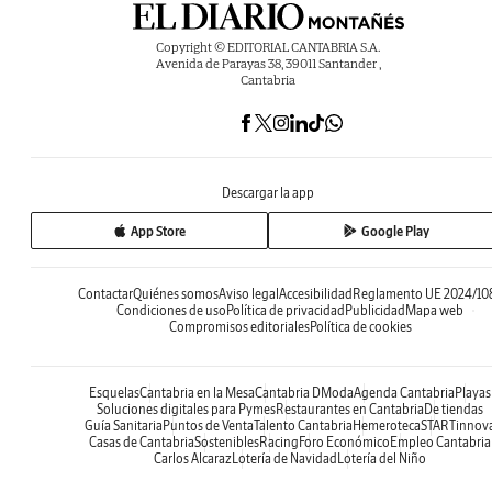
Copyright © EDITORIAL CANTABRIA S.A.
Avenida de Parayas 38, 39011 Santander ,
Cantabria
Descargar la app
App Store
Google Play
Contactar
Quiénes somos
Aviso legal
Accesibilidad
Reglamento UE 2024/10
Condiciones de uso
Política de privacidad
Publicidad
Mapa web
Compromisos editoriales
Política de cookies
Esquelas
Cantabria en la Mesa
Cantabria DModa
Agenda Cantabria
Playas
Soluciones digitales para Pymes
Restaurantes en Cantabria
De tiendas
Guía Sanitaria
Puntos de Venta
Talento Cantabria
Hemeroteca
STARTinnov
Casas de Cantabria
Sostenibles
Racing
Foro Económico
Empleo Cantabria
Carlos Alcaraz
Lotería de Navidad
Lotería del Niño