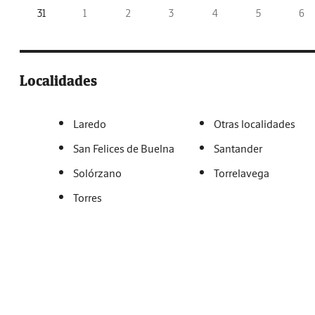
31
1
2
3
4
5
6
Localidades
Laredo
Otras localidades
San Felices de Buelna
Santander
Solórzano
Torrelavega
Torres