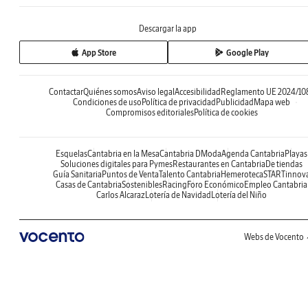
Descargar la app
App Store
Google Play
Contactar
Quiénes somos
Aviso legal
Accesibilidad
Reglamento UE 2024/10
Condiciones de uso
Política de privacidad
Publicidad
Mapa web
Compromisos editoriales
Política de cookies
Esquelas
Cantabria en la Mesa
Cantabria DModa
Agenda Cantabria
Playas
Soluciones digitales para Pymes
Restaurantes en Cantabria
De tiendas
Guía Sanitaria
Puntos de Venta
Talento Cantabria
Hemeroteca
STARTinnov
Casas de Cantabria
Sostenibles
Racing
Foro Económico
Empleo Cantabria
Carlos Alcaraz
Lotería de Navidad
Lotería del Niño
Webs de Vocento