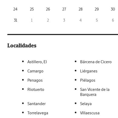
24
25
26
27
28
29
30
31
1
2
3
4
5
6
Localidades
Astillero, El
Bárcena de Cicero
Camargo
Liérganes
Penagos
Piélagos
Riotuerto
San Vicente de la
Barquera
Santander
Selaya
Torrelavega
Villaescusa