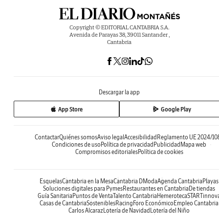
Copyright © EDITORIAL CANTABRIA S.A.
Avenida de Parayas 38, 39011 Santander ,
Cantabria
Descargar la app
App Store
Google Play
Contactar
Quiénes somos
Aviso legal
Accesibilidad
Reglamento UE 2024/10
Condiciones de uso
Política de privacidad
Publicidad
Mapa web
Compromisos editoriales
Política de cookies
Esquelas
Cantabria en la Mesa
Cantabria DModa
Agenda Cantabria
Playas
Soluciones digitales para Pymes
Restaurantes en Cantabria
De tiendas
Guía Sanitaria
Puntos de Venta
Talento Cantabria
Hemeroteca
STARTinnov
Casas de Cantabria
Sostenibles
Racing
Foro Económico
Empleo Cantabria
Carlos Alcaraz
Lotería de Navidad
Lotería del Niño