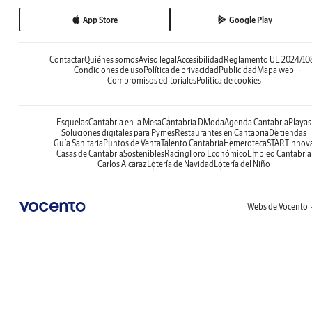
App Store
Google Play
Contactar
Quiénes somos
Aviso legal
Accesibilidad
Reglamento UE 2024/10
Condiciones de uso
Política de privacidad
Publicidad
Mapa web
Compromisos editoriales
Política de cookies
Esquelas
Cantabria en la Mesa
Cantabria DModa
Agenda Cantabria
Playas
Soluciones digitales para Pymes
Restaurantes en Cantabria
De tiendas
Guía Sanitaria
Puntos de Venta
Talento Cantabria
Hemeroteca
STARTinnov
Casas de Cantabria
Sostenibles
Racing
Foro Económico
Empleo Cantabria
Carlos Alcaraz
Lotería de Navidad
Lotería del Niño
Webs de Vocento