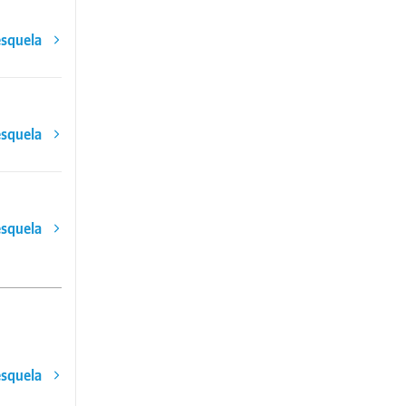
esquela
esquela
esquela
esquela