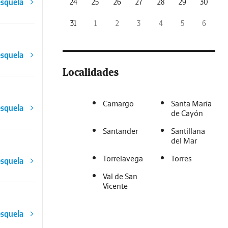
esquela
24
25
26
27
28
29
30
31
1
2
3
4
5
6
esquela
Localidades
Camargo
Santa María
esquela
de Cayón
Santander
Santillana
del Mar
Torrelavega
Torres
esquela
Val de San
Vicente
esquela