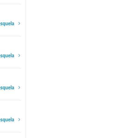
esquela
esquela
esquela
esquela