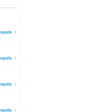
esquela
esquela
esquela
esquela