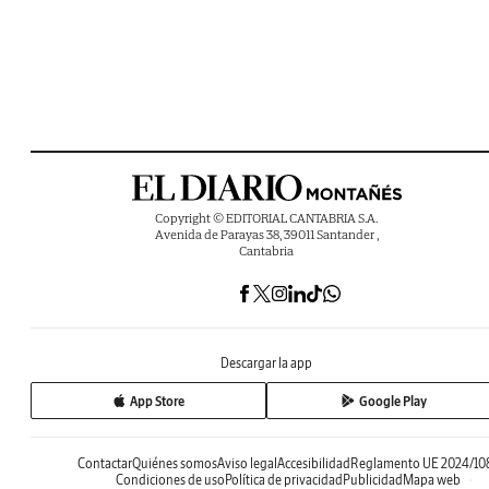
Copyright © EDITORIAL CANTABRIA S.A.
Avenida de Parayas 38, 39011 Santander ,
Cantabria
Descargar la app
App Store
Google Play
Contactar
Quiénes somos
Aviso legal
Accesibilidad
Reglamento UE 2024/10
Condiciones de uso
Política de privacidad
Publicidad
Mapa web