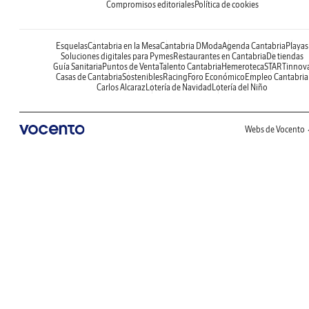
Compromisos editoriales
Política de cookies
Esquelas
Cantabria en la Mesa
Cantabria DModa
Agenda Cantabria
Playas
Soluciones digitales para Pymes
Restaurantes en Cantabria
De tiendas
Guía Sanitaria
Puntos de Venta
Talento Cantabria
Hemeroteca
STARTinnov
Casas de Cantabria
Sostenibles
Racing
Foro Económico
Empleo Cantabria
Carlos Alcaraz
Lotería de Navidad
Lotería del Niño
Webs de Vocento