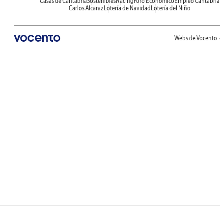
Casas de Cantabria
Sostenibles
Racing
Foro Económico
Empleo Cantabria
Carlos Alcaraz
Lotería de Navidad
Lotería del Niño
Webs de Vocento