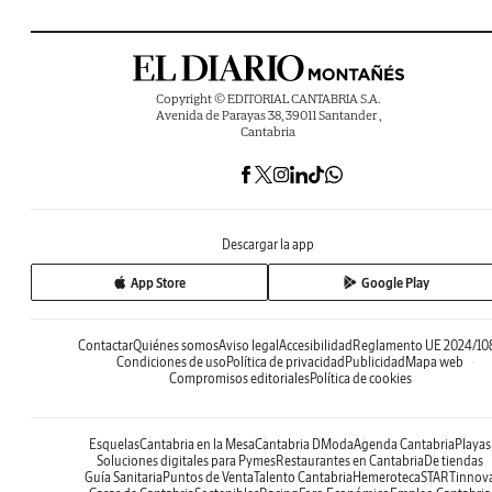
Copyright © EDITORIAL CANTABRIA S.A.
Avenida de Parayas 38, 39011 Santander ,
Cantabria
Descargar la app
App Store
Google Play
Contactar
Quiénes somos
Aviso legal
Accesibilidad
Reglamento UE 2024/10
Condiciones de uso
Política de privacidad
Publicidad
Mapa web
Compromisos editoriales
Política de cookies
Esquelas
Cantabria en la Mesa
Cantabria DModa
Agenda Cantabria
Playas
Soluciones digitales para Pymes
Restaurantes en Cantabria
De tiendas
Guía Sanitaria
Puntos de Venta
Talento Cantabria
Hemeroteca
STARTinnov