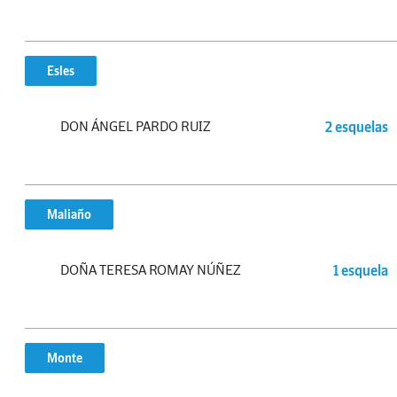
Esles
DON ÁNGEL PARDO RUIZ
2 esquelas
Maliaño
DOÑA TERESA ROMAY NÚÑEZ
1 esquela
Monte