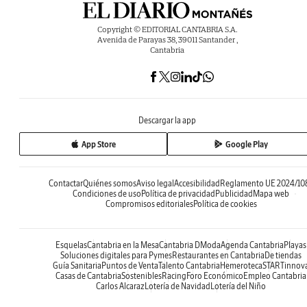
Copyright © EDITORIAL CANTABRIA S.A.
Avenida de Parayas 38, 39011 Santander ,
Cantabria
Descargar la app
App Store
Google Play
Contactar
Quiénes somos
Aviso legal
Accesibilidad
Reglamento UE 2024/10
Condiciones de uso
Política de privacidad
Publicidad
Mapa web
Compromisos editoriales
Política de cookies
Esquelas
Cantabria en la Mesa
Cantabria DModa
Agenda Cantabria
Playas
Soluciones digitales para Pymes
Restaurantes en Cantabria
De tiendas
Guía Sanitaria
Puntos de Venta
Talento Cantabria
Hemeroteca
STARTinnov
Casas de Cantabria
Sostenibles
Racing
Foro Económico
Empleo Cantabria
Carlos Alcaraz
Lotería de Navidad
Lotería del Niño