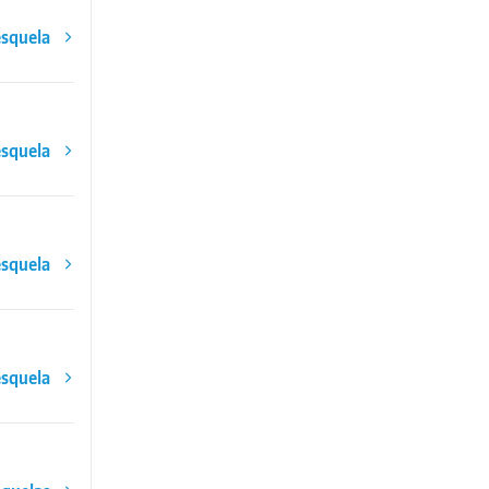
esquela
esquela
esquela
esquela