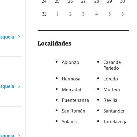
24
25
26
27
28
29
30
31
1
2
3
4
5
6
esquela
Localidades
Abionzo
Casar de
Periedo
Hermosa
Loredo
esquela
Mercadal
Mortera
Puentenansa
Revilla
San Román
Santander
Solares
Torrelavega
esquela