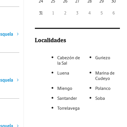
24
25
26
27
28
29
30
31
1
2
3
4
5
6
esquela
Localidades
Cabezón de
Guriezo
la Sal
Luena
Marina de
Cudeyo
esquela
Miengo
Polanco
Santander
Soba
Torrelavega
esquela