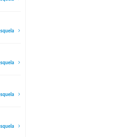
esquela
esquela
esquela
esquela