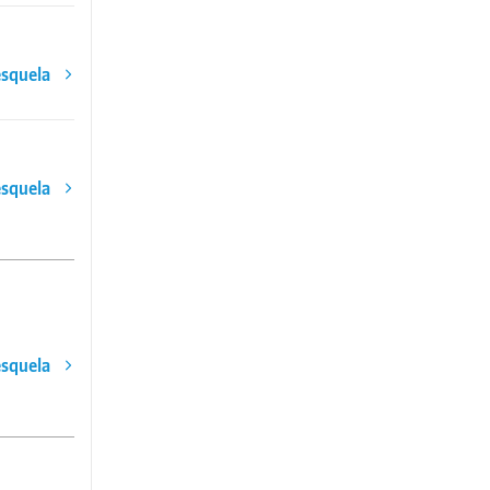
esquela
esquela
esquela