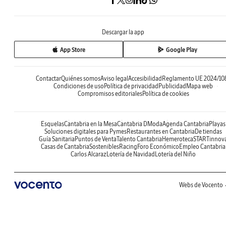
Descargar la app
App Store
Google Play
Contactar
Quiénes somos
Aviso legal
Accesibilidad
Reglamento UE 2024/10
Condiciones de uso
Política de privacidad
Publicidad
Mapa web
Compromisos editoriales
Política de cookies
Esquelas
Cantabria en la Mesa
Cantabria DModa
Agenda Cantabria
Playas
Soluciones digitales para Pymes
Restaurantes en Cantabria
De tiendas
Guía Sanitaria
Puntos de Venta
Talento Cantabria
Hemeroteca
STARTinnov
Casas de Cantabria
Sostenibles
Racing
Foro Económico
Empleo Cantabria
Carlos Alcaraz
Lotería de Navidad
Lotería del Niño
Webs de Vocento