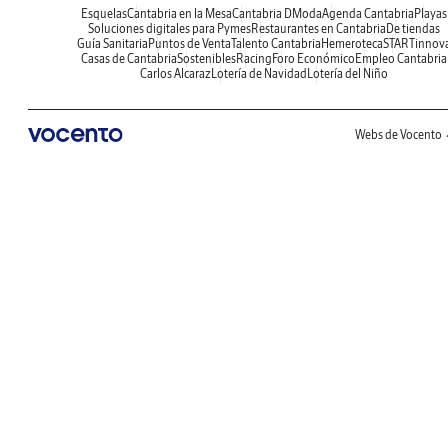
Esquelas
Cantabria en la Mesa
Cantabria DModa
Agenda Cantabria
Playas
Soluciones digitales para Pymes
Restaurantes en Cantabria
De tiendas
Guía Sanitaria
Puntos de Venta
Talento Cantabria
Hemeroteca
STARTinnov
Casas de Cantabria
Sostenibles
Racing
Foro Económico
Empleo Cantabria
Carlos Alcaraz
Lotería de Navidad
Lotería del Niño
Webs de Vocento