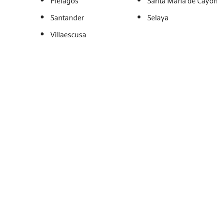
Piélagos
Santa María de Cayó
Santander
Selaya
Villaescusa