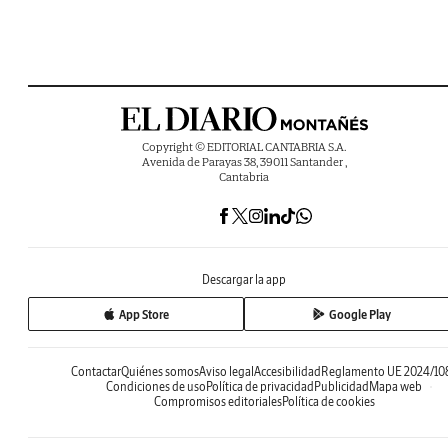
Copyright © EDITORIAL CANTABRIA S.A.
Avenida de Parayas 38, 39011 Santander ,
Cantabria
Descargar la app
App Store
Google Play
Contactar
Quiénes somos
Aviso legal
Accesibilidad
Reglamento UE 2024/10
Condiciones de uso
Política de privacidad
Publicidad
Mapa web
Compromisos editoriales
Política de cookies