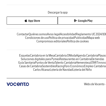
Descargar la app
App Store
Google Play
Contactar
Quiénes somos
Aviso legal
Accesibilidad
Reglamento UE 2024/10
Condiciones de uso
Política de privacidad
Publicidad
Mapa web
Compromisos editoriales
Política de cookies
Esquelas
Cantabria en la Mesa
Cantabria DModa
Agenda Cantabria
Playas
Soluciones digitales para Pymes
Restaurantes en Cantabria
De tiendas
Guía Sanitaria
Puntos de Venta
Talento Cantabria
Hemeroteca
STARTinnov
Casas de Cantabria
Sostenibles
Racing
Foro Económico
Empleo Cantabria
Carlos Alcaraz
Lotería de Navidad
Lotería del Niño
Webs de Vocento