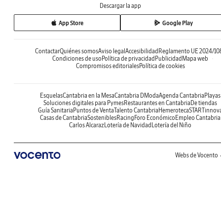
Descargar la app
App Store
Google Play
Contactar
Quiénes somos
Aviso legal
Accesibilidad
Reglamento UE 2024/10
Condiciones de uso
Política de privacidad
Publicidad
Mapa web
Compromisos editoriales
Política de cookies
Esquelas
Cantabria en la Mesa
Cantabria DModa
Agenda Cantabria
Playas
Soluciones digitales para Pymes
Restaurantes en Cantabria
De tiendas
Guía Sanitaria
Puntos de Venta
Talento Cantabria
Hemeroteca
STARTinnov
Casas de Cantabria
Sostenibles
Racing
Foro Económico
Empleo Cantabria
Carlos Alcaraz
Lotería de Navidad
Lotería del Niño
Webs de Vocento