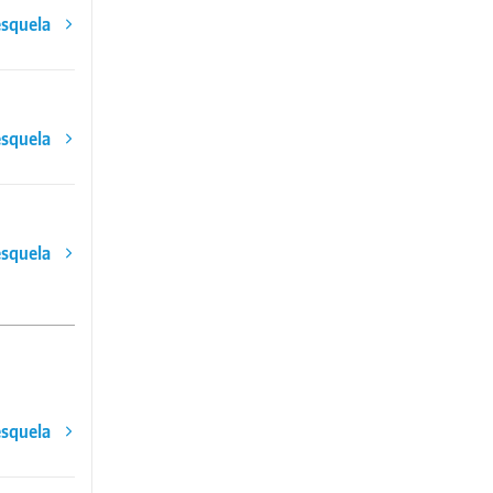
esquela
esquela
esquela
esquela