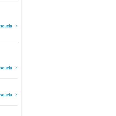
esquela
esquela
esquela