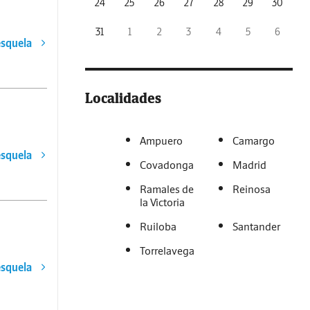
24
25
26
27
28
29
30
31
1
2
3
4
5
6
esquela
Localidades
Ampuero
Camargo
esquela
Covadonga
Madrid
Ramales de
Reinosa
la Victoria
Ruiloba
Santander
Torrelavega
esquela