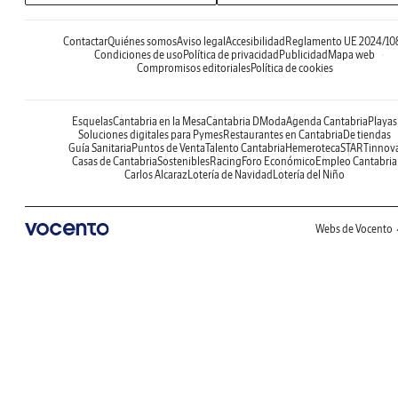
Contactar
Quiénes somos
Aviso legal
Accesibilidad
Reglamento UE 2024/10
Condiciones de uso
Política de privacidad
Publicidad
Mapa web
Compromisos editoriales
Política de cookies
Esquelas
Cantabria en la Mesa
Cantabria DModa
Agenda Cantabria
Playas
Soluciones digitales para Pymes
Restaurantes en Cantabria
De tiendas
Guía Sanitaria
Puntos de Venta
Talento Cantabria
Hemeroteca
STARTinnov
Casas de Cantabria
Sostenibles
Racing
Foro Económico
Empleo Cantabria
Carlos Alcaraz
Lotería de Navidad
Lotería del Niño
Webs de Vocento