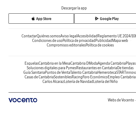
Descargar la app
App Store
Google Play
Contactar
Quiénes somos
Aviso legal
Accesibilidad
Reglamento UE 2024/10
Condiciones de uso
Política de privacidad
Publicidad
Mapa web
Compromisos editoriales
Política de cookies
Esquelas
Cantabria en la Mesa
Cantabria DModa
Agenda Cantabria
Playas
Soluciones digitales para Pymes
Restaurantes en Cantabria
De tiendas
Guía Sanitaria
Puntos de Venta
Talento Cantabria
Hemeroteca
STARTinnov
Casas de Cantabria
Sostenibles
Racing
Foro Económico
Empleo Cantabria
Carlos Alcaraz
Lotería de Navidad
Lotería del Niño
Webs de Vocento