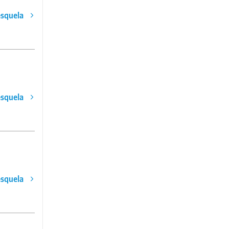
esquela
esquela
esquela