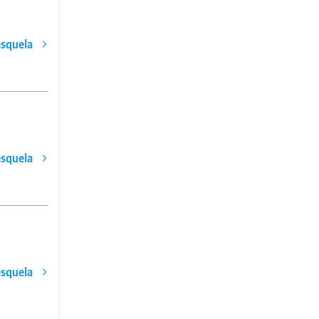
esquela
esquela
esquela