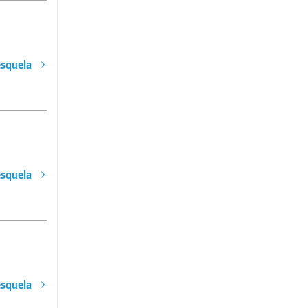
esquela
esquela
esquela