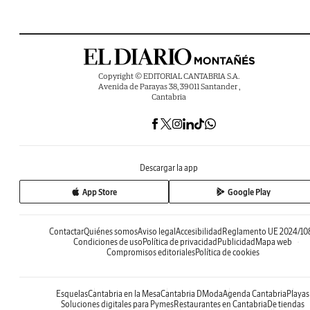
Copyright © EDITORIAL CANTABRIA S.A.
Avenida de Parayas 38, 39011 Santander ,
Cantabria
Descargar la app
App Store
Google Play
Contactar
Quiénes somos
Aviso legal
Accesibilidad
Reglamento UE 2024/10
Condiciones de uso
Política de privacidad
Publicidad
Mapa web
Compromisos editoriales
Política de cookies
Esquelas
Cantabria en la Mesa
Cantabria DModa
Agenda Cantabria
Playas
Soluciones digitales para Pymes
Restaurantes en Cantabria
De tiendas