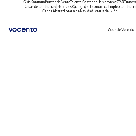
Guía Sanitaria
Puntos de Venta
Talento Cantabria
Hemeroteca
STARTinnov
Casas de Cantabria
Sostenibles
Racing
Foro Económico
Empleo Cantabria
Carlos Alcaraz
Lotería de Navidad
Lotería del Niño
Webs de Vocento