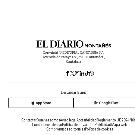
Copyright © EDITORIAL CANTABRIA S.A.
Avenida de Parayas 38, 39011 Santander ,
Cantabria
Descargar la app
App Store
Google Play
Contactar
Quiénes somos
Aviso legal
Accesibilidad
Reglamento UE 2024/10
Condiciones de uso
Política de privacidad
Publicidad
Mapa web
Compromisos editoriales
Política de cookies