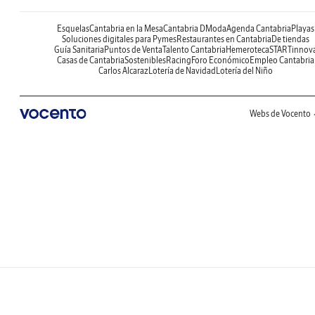
Esquelas
Cantabria en la Mesa
Cantabria DModa
Agenda Cantabria
Playas
Soluciones digitales para Pymes
Restaurantes en Cantabria
De tiendas
Guía Sanitaria
Puntos de Venta
Talento Cantabria
Hemeroteca
STARTinnov
Casas de Cantabria
Sostenibles
Racing
Foro Económico
Empleo Cantabria
Carlos Alcaraz
Lotería de Navidad
Lotería del Niño
Webs de Vocento