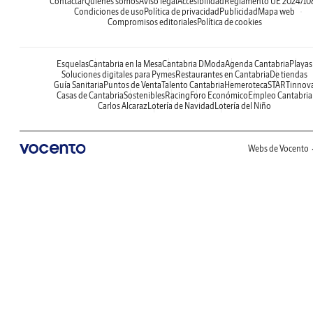
Contactar
Quiénes somos
Aviso legal
Accesibilidad
Reglamento UE 2024/10
Condiciones de uso
Política de privacidad
Publicidad
Mapa web
Compromisos editoriales
Política de cookies
Esquelas
Cantabria en la Mesa
Cantabria DModa
Agenda Cantabria
Playas
Soluciones digitales para Pymes
Restaurantes en Cantabria
De tiendas
Guía Sanitaria
Puntos de Venta
Talento Cantabria
Hemeroteca
STARTinnov
Casas de Cantabria
Sostenibles
Racing
Foro Económico
Empleo Cantabria
Carlos Alcaraz
Lotería de Navidad
Lotería del Niño
Webs de Vocento