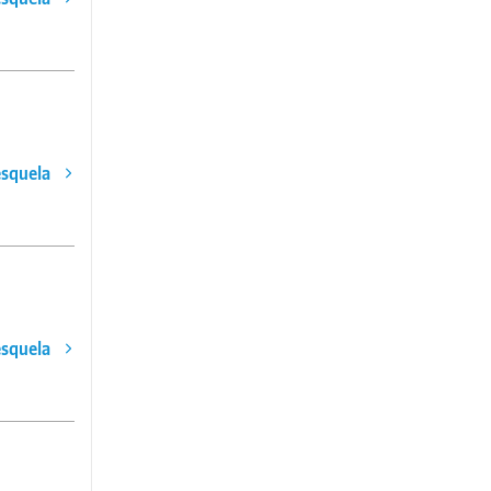
esquela
esquela