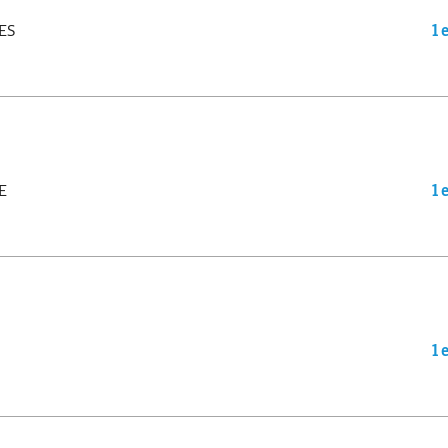
ES
1 
E
1 
1 