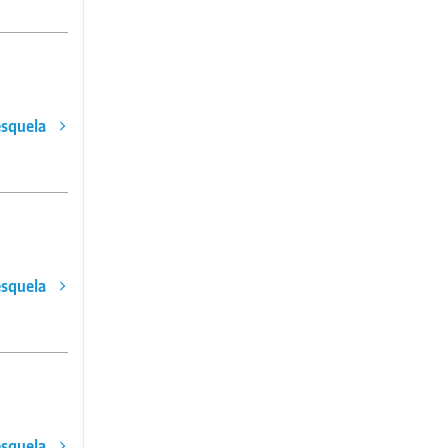
esquela
esquela
esquela