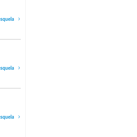
esquela
esquela
esquela