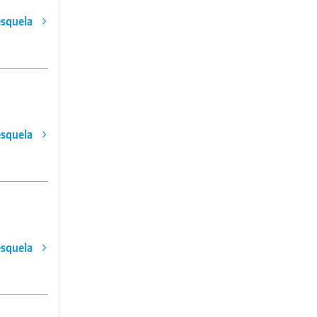
esquela
esquela
esquela