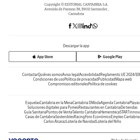
Copyright © EDITORIAL CANTABRIA S.A.
Avenida de Parayas 38, 39011 Santander ,
Cantabria
Descargar la app
App Store
Google Play
Contactar
Quiénes somos
Aviso legal
Accesibilidad
Reglamento UE 2024/10
Condiciones de uso
Política de privacidad
Publicidad
Mapa web
Compromisos editoriales
Política de cookies
Esquelas
Cantabria en la Mesa
Cantabria DModa
Agenda Cantabria
Playas
Soluciones digitales para Pymes
Restaurantes en Cantabria
De tiendas
Guía Sanitaria
Puntos de Venta
Talento Cantabria
Hemeroteca
STARTinnov
Casas de Cantabria
Sostenibles
Racing
Foro Económico
Empleo Cantabria
Carlos Alcaraz
Lotería de Navidad
Lotería del Niño